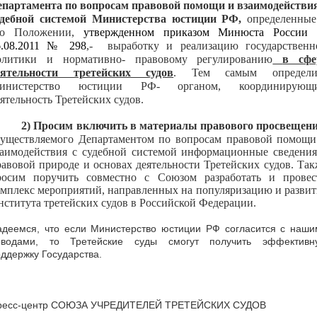
епартамента по вопросам правовой помощи и взаимодействия
удебной системой Министерства юстиции РФ,
определенные
го Положении,
утвержденном приказом Минюста России 
6.08.2011 № 298
,- выработку и реализацию государственн
олитики и нормативно- правовому регулированию
в сфе
еятельности третейских судов
. Тем самым определи
инистерство юстиции РФ- органом, координирующ
ятельность Третейских судов.
2)
Просим включить в материалы правового просвещен
существляемого
Департаментом по вопросам правовой помощи
заимодействия с судебной системой
информационные сведения
равовой природе и основах деятельности Третейских судов. Так
росим поручить совместно с Союзом разработать и провес
омплекс мероприятий, направленных на популяризацию и развит
нститута третейских судов в Российской Федерации.
адеемся, что если Министерство юстиции РФ согласится с наши
оводами, то Третейские суды смогут получить эффективн
ддержку Государства.
ресс-центр СОЮЗА УЧРЕДИТЕЛЕЙ ТРЕТЕЙСКИХ СУДОВ