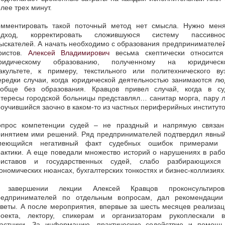
лее трех минут.
омментировать такой поточный метод нет смысла. Нужно меня
одход, корректировать сложившуюся систему пассивнос
ыскателей. А начать необходимо с образования предпринимателе
ристов.
Алексей Владимирович
весьма скептически относится
ридическому образованию, полученному на юридическ
акультете, к примеру, текстильного или политехнического вуз
ередки случаи, когда юридической деятельностью занимаются лю
ообще без образования. Кравцов привел случай, когда в су
тересы городской больницы представлял… санитар морга, пару 
оучившийся заочно в каком-то из частных периферийных институто
опрос компетенции судей – не праздный и напрямую связан
ринятием ими решений. Ряд предпринимателей подтвердил явный
меющийся негативный факт судебных ошибок примерами 
актики. А еще поведали множество историй о нарушениях в раб
риставов и государственных судей, слабо разбирающихся
ономических нюансах, бухгалтерских тонкостях и бизнес-коллизиях
 завершении лекции Алексей Кравцов проконсультиров
редпринимателей по отдельным вопросам, дал рекомендации
веты. А после мероприятия, впервые за шесть месяцев реализа
роекта, лектору, спикерам и организаторам рукоплескали в
частники. За информацию, практические содействие и помощь