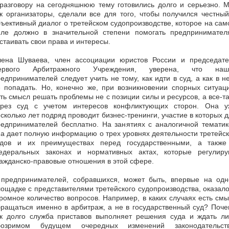
разговору на сегодняшнюю тему готовились долго и серьезно. 
к организаторы, сделали все для того, чтобы получился честны
ъективный диалог о третейском судопроизводстве, которое на са
еле должно в значительной степени помогать предпринимател
стаивать свои права и интересы.
лена Шуваева, член ассоциации юристов России и председате
ервого Арбитражного Учреждения, уверена, что наш
едпринимателей следует учить не тому, как идти в суд, а как в н
 попадать. Но, конечно же, при возникновении спорных ситуац
ть смысл решать проблемы не с позиции силы и ресурсов, а все-т
ерез суд с учетом интересов конфликтующих сторон. Она у
сколько лет подряд проводит бизнес-тренинги, участие в которых 
редпринимателей бесплатно. На занятиях с аналогичной тематик
а дает полную информацию о трех уровнях деятельности третейс
удов и их преимуществах перед государственными, а также
едеральных законах и нормативных актах, которые регулиру
ажданско-правовые отношения в этой сфере.
 предпринимателей, собравшихся, может быть, впервые на одн
ощадке с представителями третейского судопроизводства, оказал
ромное количество вопросов. Например, в каких случаях есть см
ращаться именно в арбитраж, а не в государственный суд? Поч
ак долго служба приставов выполняет решения суда и ждать ли
бозримом будущем очередных изменений законодательств