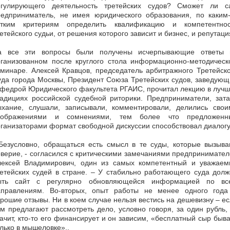
егулирующего деятельность третейских судов? Сможет ли с
редприниматель, не имея юридического образования, по каким-
етким критериям определить квалификацию и компетентнос
етейского судьи, от решения которого зависит и бизнес, и репутац
а все эти вопросы были получены исчерпывающие ответы 
рганизованном после круглого стола информационно-методическ
минаре. Алексей Кравцов, председатель арбитражного Третейск
да города Москвы, Президент Союза Третейских судов, заведую
федрой Юридического факультета РГАИС, прочитал лекцию в луч
радициях российской судебной риторики. Предприниматели, зата
ыхание, слушали, записывали, комментировали, делились свои
оображениями и сомнениями, тем более что предложенн
ганизаторами формат свободной дискуссии способствовал диалогу
 Безусловно, обращаться есть смысл в те суды, которые вызыва
верие, - согласился с критическими замечаниями предпринимате
лексей Владимирович, один из самых компетентный и уважаем
етейских судей в стране. – У стабильно работающего суда дол
ыть сайт с регулярно обновляющейся информацией по вс
аправлениям. Во-вторых, опыт работы не менее одного года
рошие отзывы. Ни в коем случае нельзя вестись на дешевизну – е
м предлагают рассмотреть дело, условно говоря, за один рубль,
ачит, кто-то его финансирует и он зависим, «бесплатный сыр быв
лько в мышеловке»..