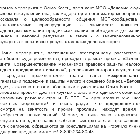
ткрыла мероприятие Ольга Косец, президент МОО «Деловые люди
своем выступлении она, как модератор и организатор мероприят
ассказала о целесообразности общения МСП-сообщества
редставителями юриспруденции, о значимости повышен
ладельцами компаний юридических знаний, необходимых для защи
изнеса и деловой репутации, а также - о заинтересованнос
сударства в позитивных результатах таких деловых встреч.
 Наше мероприятие, посвященное всестороннему рассмотрен
етейского судопроизводства, проходит в рамках проекта «Закон
ащита. Совершенствование механизмов правовой защиты малого
еднего предпринимательства»", реализацию которого осуществл
а средства президентского гранта наша межрегиональн
ганизации поддержки и защиты малого и среднего бизнеса «Дело
ди», - сказала в своем обращении к участникам Ольга Косец. –
лгода мы провели десятки круглых столов и методических семина
 различных регионах страны. В ТПП РФ организовано уже шес
роектных мероприятий и очень радует, что предпринимател
есмотря на занятость и прочие проблемы, находят время 
риобретение новых знаний. Многие, я точно знаю, стараются 
опустить ни одного нашего события, смотрят онлайн-трансляции
угих регионов, обращаются за консультациями на «горячую лин
ддержки предпринимателей 8-800-234-80-48.