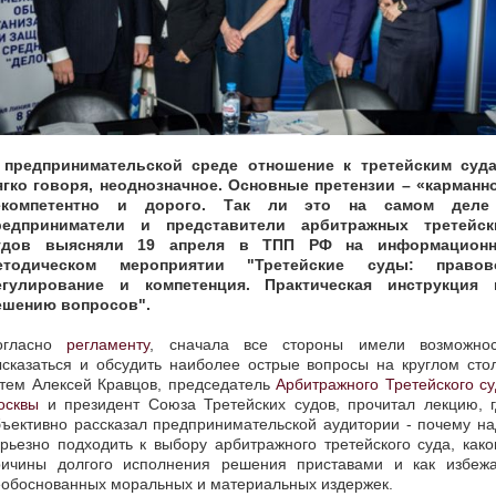
 предпринимательской среде отношение к третейским суда
ягко говоря, неоднозначное. Основные претензии – «карманно
екомпетентно и дорого. Так ли это на самом деле
редприниматели и представители арбитражных третейск
удов выясняли 19 апреля в ТПП РФ на информационн
етодическом мероприятии "Третейские суды: правов
егулирование и компетенция. Практическая инструкция 
ешению вопросов".
огласно
регламенту
, сначала все стороны имели возможнос
сказаться и обсудить наиболее острые вопросы на круглом сто
атем Алексей Кравцов, председатель
Арбитражного Третейского с
осквы
и президент Союза Третейских судов, прочитал лекцию, г
ъективно рассказал предпринимательской аудитории - почему н
рьезно подходить к выбору арбитражного третейского суда, как
ричины долгого исполнения решения приставами и как избежа
еобоснованных моральных и материальных издержек.