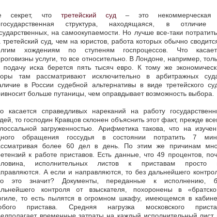
е секрет, что
третейский суд
– это некоммерческая
егосударственная структура, находящаяся, в отличие 
сударственных, на самоокупаемости. Но лучше все-таки потратит
 третейский суд, чем на юристов, работа которых обычно сводитс
олгим хождениям по ступеням госпроцессов. Что касает
роговизны услуги, то все относительно. В Лондоне, например, тол
а подачу иска берется пять тысяч евро. К тому же экономическ
поры там рассматривают исключительно в арбитражных суда
аличие в России судебной альтернативы в виде третейского суд
ивносит больше путаницы, чем оправдывает возможность выбора.
то касается справедливых нареканий на работу государственн
дей, то господин Кравцов склонен объяснить этот факт, прежде все
олоссальной загруженностью. Арифметика такова, что на изучен
дного обращения госсудья в состоянии потратить 7 мину
ассматривая более 60 дел в день. По этим же причинам мно
етензий к работе приставов. Есть данные, что 49 процентов, по
оловина, исполнительных листов к приставам просто 
правляются. А если и направляются, то без дальнейшего контро
то это значит? Документы, переданные к исполнению, б
альнейшего контроля от взыскателя, похоронены в «братско
огиле, то есть пылятся в огромном шкафу, имеющемся в кабине
юбого пристава. Средняя нагрузка московского приста
редполагает временные затраты на каждый исполнительный лист 