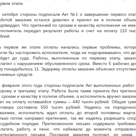
рвом этапе.
0 октября стороны подписали Акт №1 о завершении первого этап
аботой заказчик остался доволен и принял ее в полном объем
дтвердил. Что претензий по срокам и качеству исполнения не име
сполнитель передал результат работы и счет на оплату 110 тыс
блей.
а первом же этапе оплаты начались первые проблемы, котор
гли бы насторожить исполнителя, тогда не подозревавшего, что д
ойдет до суда. Работы, выполненные по первому этапу, заказч
латил с нарушением обусловленного срока. Вместо 5 рабочих д
у понадобилось 11. Задержку оплаты заказчик объяснил отсутств
нежных средств.
 февраля этого года стороны подписали Акт выполненных работ
орому и третьему этапу. Работа была также принята без претен
 срокам и качеству в полном объеме, а исполнитель вручил заказч
чет на оплату оставшейся суммы – 440 тысяч рублей. Общая сум
оговора составила 550 тысяч рублей. Надеясь на порядочнос
аказчика, исполнитель ждал оплаты до второй половины марта
лько потом направил претензию, так же надеясь разрешить спо
осудебном порядке. Претензионное письмо содержало требован
платить работу и пени, что набежали до момента отправлен
ретензионного письма. Послание заказчик получил, но никак 