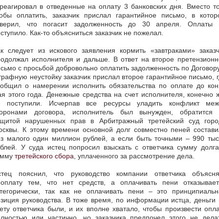
реагировал в отведенные на оплату 3 банковских дня. Вместо т
тобы оплатить, заказчик прислал гарантийное письмо, в котор
аверил, что погасит задолженность до 30 апреля. Оплаты 
ступило. Как-то объясниться заказчик не пожелал.
ак следует из искового заявления кормить «завтраками» заказч
родолжал исполнителя и дальше. В ответ на второе претензионн
сьмо с просьбой добровольно оплатить задолженность по Договор
рафную неустойку заказчик прислал второе гарантийное письмо, 
ообщил о намерении исполнить обязательства по оплате до кон
я этого года. Денежные средства на счет исполнителя, конечно 
е поступили. Исчерпав все ресурсы уладить конфликт меж
торонами договора, исполнитель был вынужден, обратится 
ащитой нарушенных прав в Арбитражный третейский суд горо
осквы. К этому времени основной долг совместно пеней состави
ез малого один миллион рублей, а если быть точными – 990 тыс
блей. У суда истец попросил взыскать с ответчика сумму долг
умму
третейского сбора
, уплаченного за рассмотрение дела.
стец пояснил, что руководство компании ответчика объясня
еоплату тем, что нет средств, а оплачивать пени отказывает
атегорически, так как не оплачивать пени – это принципиальн
зиция руководства. В тоже время, по информации истца, деньги
ету ответчика были, и их вполне хватало, чтобы произвести опл
олностью или частично, но заказчика предпочел этого не делат