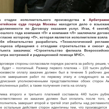
а стадии исполнительного производства в
Арбитражн
ретейском суде города Москвы
находится дело о взыскан
адолженности по Договору оказания услуг. Итак, 4 сентяб
рошлого года компания «П» и компания «Л» заключили догово
огласно которому «П», которая является исполнителем взяла 
ебя обязательство разработать «Технологический регламе
роцесса обращения с отходами строительства и сноса» д
бъекта заказчика: «Строительство филиала Всероссийско
ентра экстренной и радиационной помощи МЧС».
договоре стороны согласовали порядок расчета за работу, решив, 
 будет – поэтапный. Размер первого платежа – 110 тысяч рубл
роизвести оплату заказчик должен был в течение 5 рабочих дне
осле завершения работ по первому этапу и следующего за н
одписания уполномоченными представителями обоих сторон Ак
полненных работ, а также получения счета на оплату.
умма второго и третьего платежей составила 440 тысяч рубле
оответственно их заказчик должен был оплатить после того, к
полнитель завершит второй и третей этап работы над регламент
е остальные действия сторон идентичны тем, что производятся