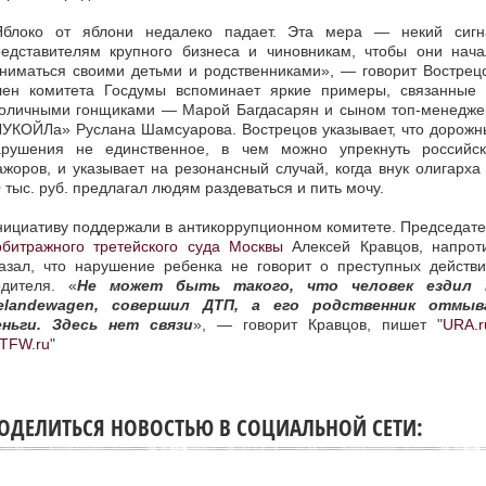
Яблоко от яблони недалеко падает. Эта мера — некий сигн
редставителям крупного бизнеса и чиновникам, чтобы они нача
ниматься своими детьми и родственниками», — говорит Вострец
лен комитета Госдумы вспоминает яркие примеры, связанные 
толичными гонщиками — Марой Багдасарян и сыном топ-менедже
ЛУКОЙЛа» Руслана Шамсуарова. Вострецов указывает, что дорожн
арушения не единственное, в чем можно упрекнуть российск
жоров, и указывает на резонансный случай, когда внук олигарха
 тыс. руб. предлагал людям раздеваться и пить мочу.
ициативу поддержали в антикоррупционном комитете. Председат
рбитражного третейского суда Москвы
Алексей Кравцов, напроти
казал, что нарушение ребенка не говорит о преступных действи
одителя. «
Не может быть такого, что человек ездил 
elandewagen, совершил ДТП, а его родственник отмыв
еньги. Здесь нет связи
», — говорит Кравцов, пишет "
URA.r
TFW.ru
"
ОДЕЛИТЬСЯ НОВОСТЬЮ В СОЦИАЛЬНОЙ СЕТИ: