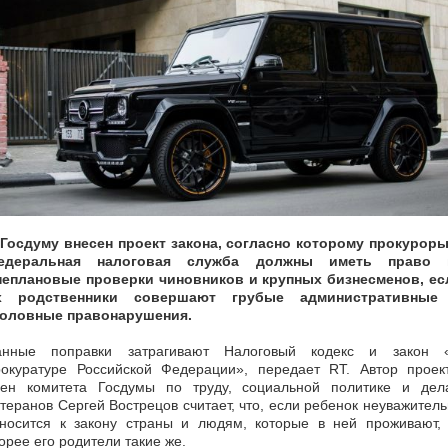
 Госдуму внесен проект закона, согласно которому прокуроры
едеральная налоговая служба должны иметь право 
неплановые проверки чиновников и крупных бизнесменов, ес
х родственники совершают грубые административные
головные правонарушения.
анные поправки затрагивают Налоговый кодекс и закон 
рокуратуре Российской Федерации», передает RT. Автор проект
лен комитета Госдумы по труду, социальной политике и дел
теранов Сергей Вострецов считает, что, если ребенок неуважител
тносится к закону страны и людям, которые в ней проживают, 
орее его родители такие же.